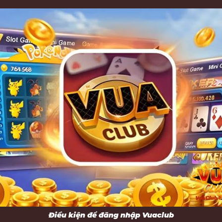
Điều kiện để đăng nhập Vuaclub