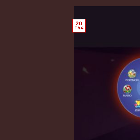
20
Th4