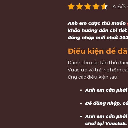
4.6/5
Anh em cược thủ muốn
khảo hướng dẫn chi tiết
đăng nhập mới nhất 202
Điều kiện để đ
Dành cho các tân thủ đan
Vuaclub và trải nghiệm cá
ứng các điều kiện sau:
Anh em cần phải 
Để đăng nhập, cầ
Anh em cần phải 
chơi tại Vuaclub.