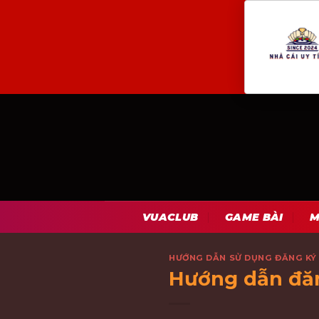
Chuyển
đến
nội
dung
VUACLUB
GAME BÀI
M
HƯỚNG DẪN SỬ DỤNG ĐĂNG KÝ 
Hướng dẫn đăn