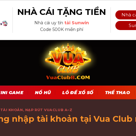
NHÀ CÁI TẶNG TIỀN
Nhà cá
Nhà cái uy tín
tải Sunwin
Su
Code 500K miễn phí
INI GAME
NỔ HŨ
LÔ ĐỀ XỔ SỐ
THỂ THAO
TÀI KHOẢN, NẠP RÚT VUACLUB A–Z
g nhập tài khoản tại Vua Club