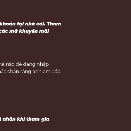
khoản tại nhà cái. Tham
các mã khuyến mãi
thế nào để đăng nhập
chắc chắn rằng anh em đáp
á nhân khi tham gia