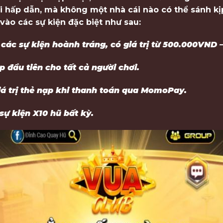
 hấp dẫn, mà không một nhà cái nào có thể sánh kịp
vào các sự kiện đặc biệt như sau:
 các sự kiện hoành tráng, có giá trị từ 500.000VND
p đầu tiên cho tất cả người chơi.
á trị thẻ nạp khi thanh toán qua MomoPay.
sự kiện X10 hũ bất kỳ.