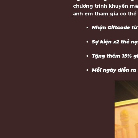
chương trình khuyến mãi
anh em tham gia có thể 
Nhận Giftcode từ
Sự kiện x2 thẻ nạ
Tặng thêm 15% gi
Mỗi ngày diễn ra 