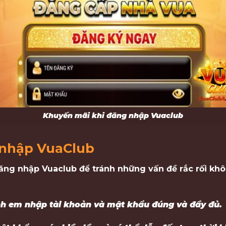
Khuyến mãi khi đăng nhập Vuaclub
 nhập VuaClub
đăng nhập Vuaclub để tránh những vấn đề rắc rối kh
h em nhập tài khoản và mật khẩu đúng và đầy đủ.