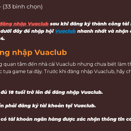
 - (33 bình chọn)
đăng nhập Vuaclub
sau khi đăng ký thành công tài 
 dưới đây để nhập hội
Vuaclub
nhanh nhất và nhận 
4.
ăng nhập Vuaclub
g quan tâm đến nhà cái Vuaclub nhưng chưa biết làm 
c tựa game tại đậy. Trước khi đăng nhập Vuaclub, hãy 
đủ 18 tuổi trở lên để đăng nhập Vuaclub.
n phải đăng ký tài khoản tại Vuaclub.
có tài khoản ngân hàng được xác nhận thông tin c