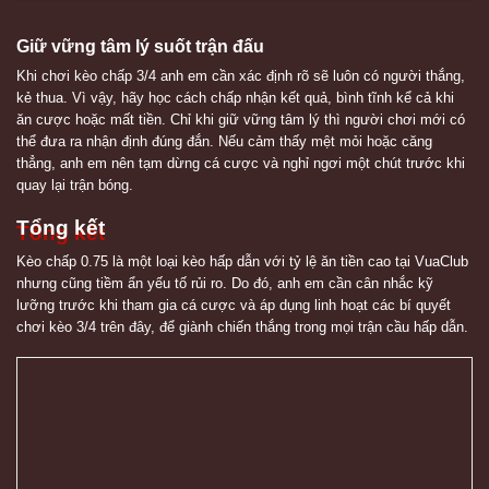
Giữ vững tâm lý suốt trận đấu
Khi chơi kèo chấp 3/4 anh em cần xác định rõ sẽ luôn có người thắng,
kẻ thua. Vì vậy, hãy học cách chấp nhận kết quả, bình tĩnh kể cả khi
ăn cược hoặc mất tiền. Chỉ khi giữ vững tâm lý thì người chơi mới có
thể đưa ra nhận định đúng đắn. Nếu cảm thấy mệt mỏi hoặc căng
thẳng, anh em nên tạm dừng cá cược và nghỉ ngơi một chút trước khi
quay lại trận bóng.
Tổng kết
Kèo chấp 0.75 là một loại kèo hấp dẫn với tỷ lệ ăn tiền cao tại VuaClub
nhưng cũng tiềm ẩn yếu tố rủi ro. Do đó, anh em cần cân nhắc kỹ
lưỡng trước khi tham gia cá cược và áp dụng linh hoạt các bí quyết
chơi kèo 3/4 trên đây, để giành chiến thắng trong mọi trận cầu hấp dẫn.