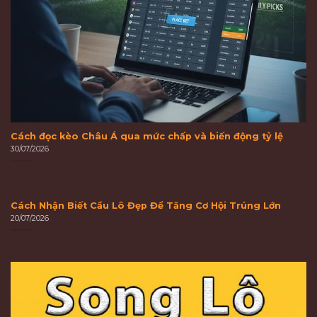
Cách đọc kèo Châu Á qua mức chấp và biến động tỷ lệ
30/07/2026
Cách Nhận Biết Cầu Lô Đẹp Để Tăng Cơ Hội Trúng Lớn
20/07/2026