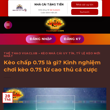
Chuyển
NHÀ CÁI TẶNG TIỀN
Nhà cái uy tín
đến
Nhà cái uy tín
tải Sunwin
Sunwin
Code 500K miễn phí
nội
dung
ĐĂNG NHẬP
ĐĂNG KÝ
THỂ THAO VUACLUB – KÈO NHÀ CÁI UY TÍN, TỶ LỆ KÈO MỚI
NHẤT
Kèo chấp 0.75 là gì? Kinh nghiệm
chơi kèo 0.75 từ cao thủ cá cược
28
Th5