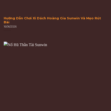
Hướng Dẫn Chơi Xì Dách Hoàng Gia Sunwin Và Mẹo Rút
Bài
16/06/2026