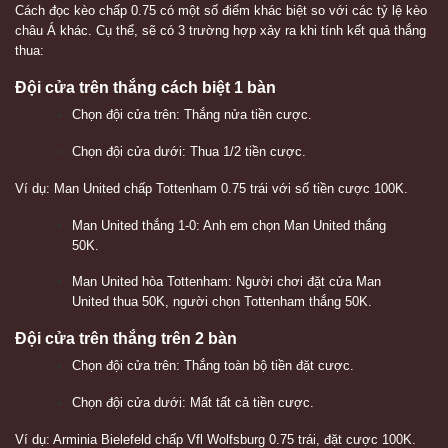
Cách đọc kèo chấp 0.75 có một số điểm khác biệt so với các tỷ lệ kèo
châu Á khác. Cụ thể, sẽ có 3 trường hợp xảy ra khi tính kết quả thắng
thua:
Đội cửa trên thắng cách biệt 1 bàn
Chọn đội cửa trên: Thắng nửa tiền cược.
Chọn đội cửa dưới: Thua 1/2 tiền cược.
Ví dụ: Man United chấp Tottenham 0.75 trái với số tiền cược 100K.
Man United thắng 1-0: Anh em chọn Man United thắng
50K.
Man United hòa Tottenham: Người chơi đặt cửa Man
United thua 50K, người chọn Tottenham thắng 50K.
Đội cửa trên thắng trên 2 bàn
Chọn đội cửa trên: Thắng toàn bộ tiền đặt cược.
Chọn đội cửa dưới: Mất tất cả tiền cược.
Ví dụ: Arminia Bielefeld chấp Vfl Wolfsburg 0.75 trái, đặt cược 100K.