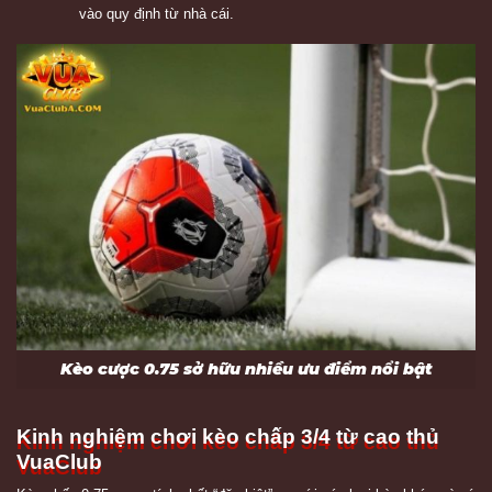
vào quy định từ nhà cái.
Kèo cược 0.75 sở hữu nhiều ưu điểm nổi bật
Kinh nghiệm chơi kèo chấp 3/4 từ cao thủ
VuaClub