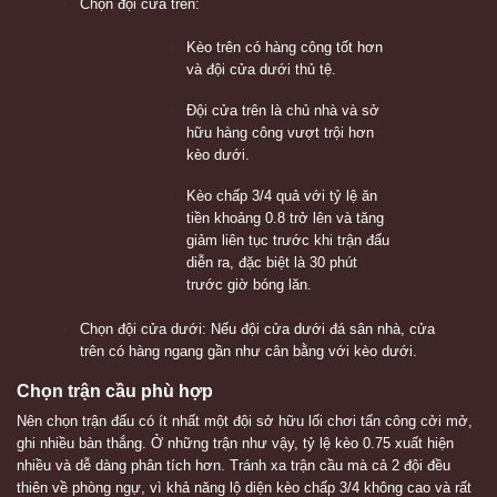
Chọn đội cửa trên:
Kèo trên có hàng công tốt hơn
và đội cửa dưới thủ tệ.
Đội cửa trên là chủ nhà và sở
hữu hàng công vượt trội hơn
kèo dưới.
Kèo chấp 3/4 quả với tỷ lệ ăn
tiền khoảng 0.8 trở lên và tăng
giảm liên tục trước khi trận đấu
diễn ra, đặc biệt là 30 phút
trước giờ bóng lăn.
Chọn đội cửa dưới: Nếu đội cửa dưới đá sân nhà, cửa
trên có hàng ngang gần như cân bằng với kèo dưới.
Chọn trận cầu phù hợp
Nên chọn trận đấu có ít nhất một đội sở hữu lối chơi tấn công cởi mở,
ghi nhiều bàn thắng. Ở những trận như vậy, tỷ lệ kèo 0.75 xuất hiện
nhiều và dễ dàng phân tích hơn. Tránh xa trận cầu mà cả 2 đội đều
thiên về phòng ngự, vì khả năng lộ diện kèo chấp 3/4 không cao và rất