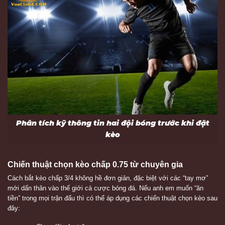
Phân tích kỹ thông tin hai đội bóng trước khi đặt
kèo
Chiến thuật chọn kèo chấp 0.75 từ chuyên gia
Cách bắt kèo chấp 3/4 không hề đơn giản, đặc biệt với các “tay mơ”
mới dấn thân vào thế giới cá cược bóng đá. Nếu anh em muốn “ăn
tiền” trong mọi trận đấu thì có thể áp dụng các chiến thuật chọn kèo sau
đây: