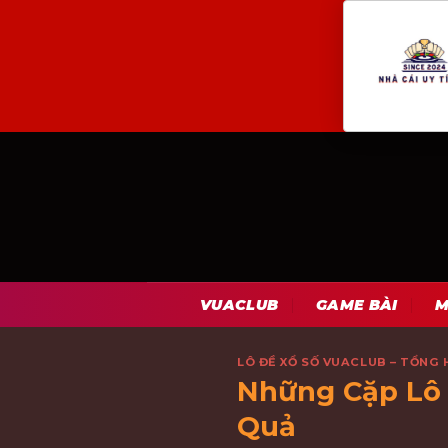
Chuyển
đến
nội
dung
VUACLUB
GAME BÀI
M
LÔ ĐỀ XỔ SỐ VUACLUB – TỔNG 
Những Cặp Lô 
Quả