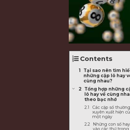
Contents
Tại sao nên tìm hi
những cặp lô hay v
cùng nhau?
Tổng hợp những c
lô hay về cùng nh
theo bạc nhớ
Các cặp số thườn
xuyên xuất hiện c
một ngày
Những con số hay
vào các thứ trong