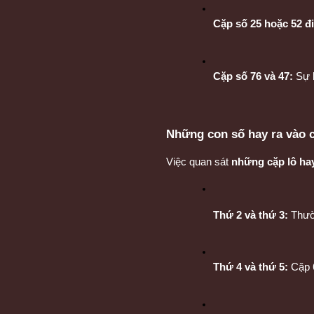
Cặp số 25 hoặc 52 đi
Cặp số 76 và 47:
 Sự 
Những con số hay ra vào c
Việc quan sát 
những cặp lô ha
Thứ 2 và thứ 3:
 Thườ
Thứ 4 và thứ 5:
 Cặp 