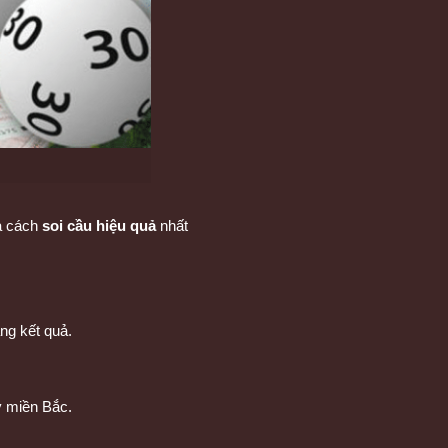
à cách 
soi cầu hiệu quả
 nhất 
ng kết quả.
y miền Bắc.