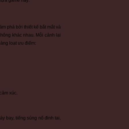
 tựa game này:
 phá bởi thiết kế bắt mắt và 
hông khác nhau. Mỗi cảnh lại 
àng loạt ưu điểm:
cảm xúc. 
 bay, tiếng súng nổ đinh tai,