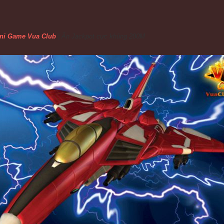
ini Game Vua Club
| Ăn Jackpot cực khủng 200M