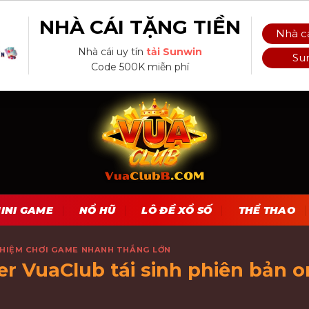
NHÀ CÁI TẶNG TIỀN
Nhà cá
Nhà cái uy tín
tải Sunwin
Su
Code 500K miễn phí
INI GAME
NỔ HŨ
LÔ ĐỀ XỔ SỐ
THỂ THAO
GHIỆM CHƠI GAME NHANH THẮNG LỚN
r VuaClub tái sinh phiên bản o