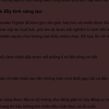
số lượng người chơi đông đảo.Cùng khám phá sức hấp dẫn của
 đầy tính sáng tạo
Thunder Fighter đã khơi gợi cảm giác háo hức và muốn được khám
ame này tại VuaClub, anh em sẽ được trải nghiệm 6 cảnh trên k
n khiến người chơi không cảm thấy nhàm chán. Đồ họa 3D với h
ối cảnh chiến đấu được mô phỏng tỉ mỉ đến từng chi tiết.
háy nổ mãn nhãn tạo nên những màn rượt đuổi gay cấn và đầy 
e cũng được đầu tư kỹ lưỡng như tiếng gầm rú của động cơ máy
ang tới bầu không khí chiến đấu chân thực và lôi cuốn.