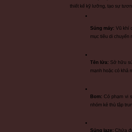
thiết kế kỹ lưỡng, tạo sự tươn
Súng máy:
 Vũ khí 
mục tiêu di chuyển
Tên lửa:
 Sở hữu sứ
mạnh hoặc có khả n
Bom:
 Có phạm vi s
nhóm kẻ thù tập tru
Súng laze:
 Chứa đự