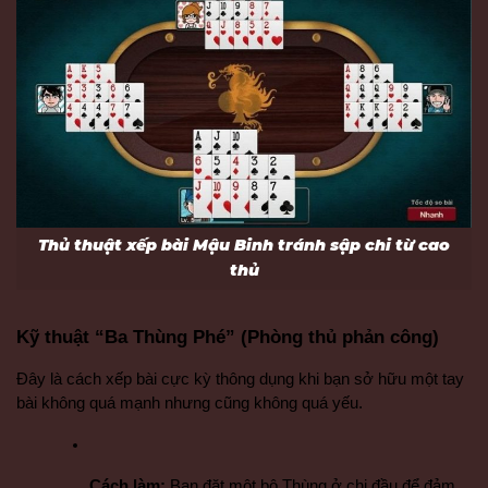
Thủ thuật xếp bài Mậu Binh tránh sập chi từ cao
thủ
Kỹ thuật “Ba Thùng Phé” (Phòng thủ phản công)
Đây là cách xếp bài cực kỳ thông dụng khi bạn sở hữu một tay 
bài không quá mạnh nhưng cũng không quá yếu.
Cách làm:
 Bạn đặt một bộ Thùng ở chi đầu để đảm 