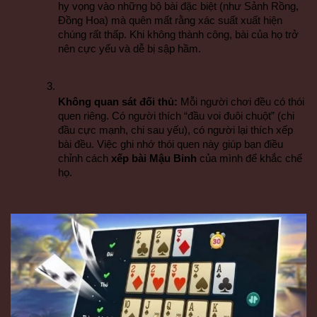
hy vọng vào những bộ bài đặc biệt (như Sảnh Rồng, 
Đồng Hoa) mà quên mất rằng xác suất xuất hiện 
chúng rất thấp. Khi không thành công, bài của họ trở 
nên cực yếu và dễ bị sập hầm.
Không quan sát đối thủ:
 Mỗi người chơi đều có thói 
quen riêng. Có người thích “đầu voi đuôi chuột” (chi 
đầu cực mạnh, chi sau yếu), có người lại thích xếp 
bài đều. Việc ghi nhớ thói quen này giúp bạn điều 
chỉnh cách 
xếp bài Mậu Binh
 của mình để khắc chế 
họ.