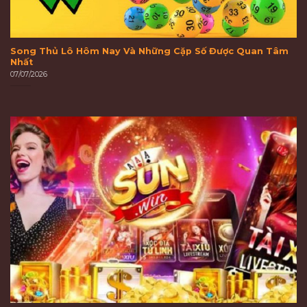
Song Thủ Lô Hôm Nay Và Những Cặp Số Được Quan Tâm
Nhất
07/07/2026