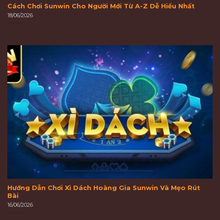
Cách Chơi Sunwin Cho Người Mới Từ A-Z Dễ Hiểu Nhất
18/06/2026
Hướng Dẫn Chơi Xì Dách Hoàng Gia Sunwin Và Mẹo Rút
Bài
16/06/2026