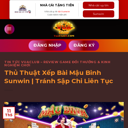
Chuyển
NHÀ CÁI TẶNG TIỀN
Nhà cái uy tín
đến
Nhà cái uy tín
tải Sunwin
Sunwin
Code 500K miễn phí
nội
dung
ĐĂNG NHẬP
ĐĂNG KÝ
TIN TỨC VUACLUB – REVIEW GAME ĐỔI THƯỞNG & KINH
NGHIỆM CHƠI
Thủ Thuật Xếp Bài Mậu Binh
Sunwin | Tránh Sập Chi Liên Tục
11
Th5