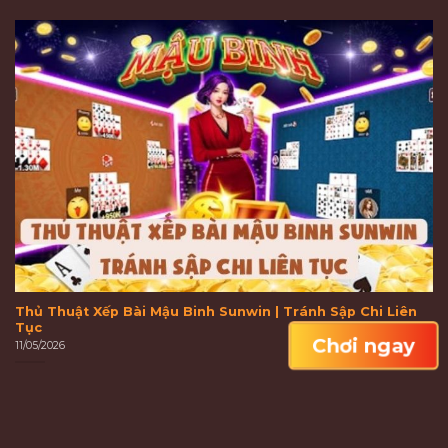
Thủ Thuật Xếp Bài Mậu Binh Sunwin | Tránh Sập Chi Liên
Tục
Chơi ngay
11/05/2026