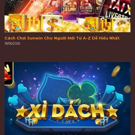
Cách Chơi Sunwin Cho Người Mới Từ A-Z Dễ Hiểu Nhất
18/06/2026