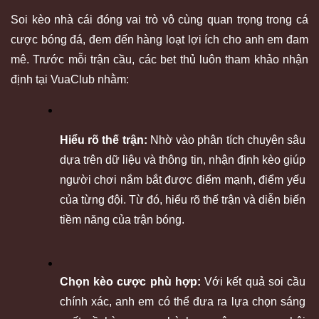
Soi kèo nhà cái đóng vai trò vô cùng quan trọng trong cá 
cược bóng đá, đem đến hàng loạt lợi ích cho anh em đam 
mê. Trước mỗi trận cầu, các bet thủ luôn tham khảo nhận 
định tại VuaClub nhằm:
Hiểu rõ thế trận: 
Nhờ vào phân tích chuyên sâu 
dựa trên dữ liệu và thông tin, nhận định kèo giúp 
người chơi nắm bắt được điểm mạnh, điểm yếu 
của từng đội. Từ đó, hiểu rõ thế trận và diễn biến 
tiềm năng của trận bóng.
Chọn kèo cược phù hợp:
 Với kết quả soi cầu 
chính xác, anh em có thể đưa ra lựa chọn sáng 