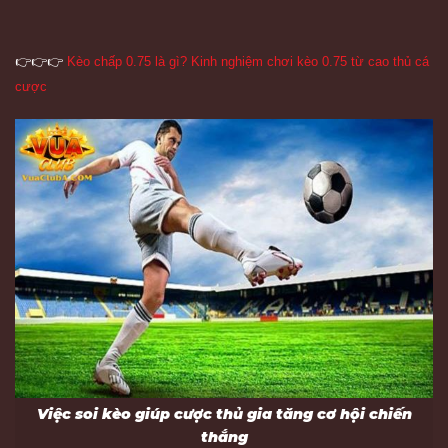
👉👉👉
Kèo chấp 0.75 là gì? Kinh nghiệm chơi kèo 0.75 từ cao thủ cá
cược
Việc soi kèo giúp cược thủ gia tăng cơ hội chiến
thắng