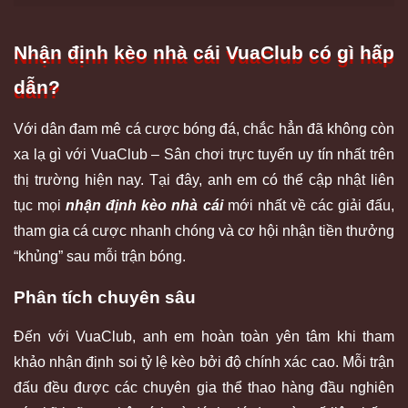
Nhận định kèo nhà cái VuaClub có gì hấp 
dẫn?
Với dân đam mê cá cược bóng đá, chắc hẳn đã không còn 
xa lạ gì với VuaClub – Sân chơi trực tuyến uy tín nhất trên 
thị trường hiện nay. Tại đây, anh em có thể cập nhật liên 
tục mọi 
nhận định kèo nhà cái 
mới nhất về các giải đấu, 
tham gia cá cược nhanh chóng và cơ hội nhận tiền thưởng 
“khủng” sau mỗi trận bóng.
Phân tích chuyên sâu
Đến với VuaClub, anh em hoàn toàn yên tâm khi tham 
khảo nhận định soi tỷ lệ kèo bởi độ chính xác cao. Mỗi trận 
đấu đều được các chuyên gia thể thao hàng đầu nghiên 