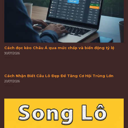
Cách đọc kèo Châu Á qua mức chấp và biến động tỷ lệ
30/07/2026
Cách Nhận Biết Cầu Lô Đẹp Để Tăng Cơ Hội Trúng Lớn
20/07/2026