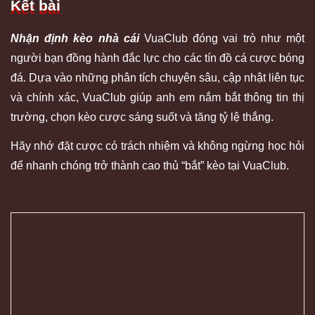
Kết bài
Nhận định kèo nhà cái
 VuaClub đóng vai trò như một 
người bạn đồng hành đắc lực cho các tín đồ cá cược bóng 
đá. Dựa vào những phân tích chuyên sâu, cập nhật liên tục 
và chính xác, VuaClub giúp anh em nắm bắt thông tin thị 
trường, chọn kèo cược sáng suốt và tăng tỷ lệ thắng. 
Hãy nhớ đặt cược có trách nhiệm và không ngừng học hỏi 
để nhanh chóng trở thành cao thủ “bắt” kèo tại VuaClub.