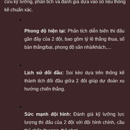
cứu kỹ lưỡng, phân tích và đánh giá dựa vào số liệu thống 
kê chuẩn xác.
Phong độ hiện tại:
 Phân tích diễn biến thi đấu 
gần đây của 2 đội, bao gồm tỷ lệ thắng thua, số 
bàn thắng/bại, phong độ sân nhà/khách,…
Lịch sử đối đầu:
 Soi kèo dựa trên thống kê 
thành tích đối đầu giữa 2 đội giúp dự đoán xu 
hướng chiến thắng.
Sức mạnh đội hình:
 Đánh giá kỹ lưỡng lực 
lượng thi đấu của 2 đội với đội hình chính, cầu 