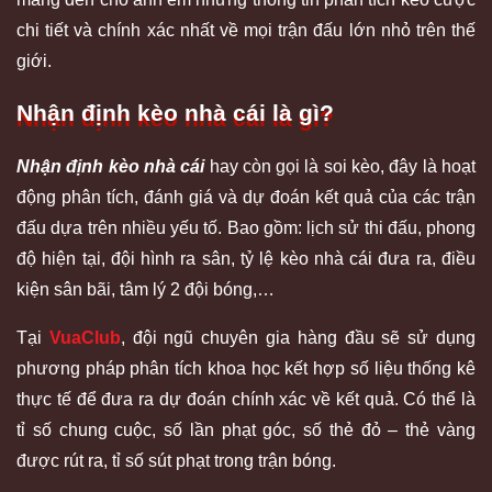
chi tiết và chính xác nhất về mọi trận đấu lớn nhỏ trên thế 
giới.
Nhận định kèo nhà cái là gì?
Nhận định kèo nhà cái
 hay còn gọi là soi kèo, đây là hoạt 
động phân tích, đánh giá và dự đoán kết quả của các trận 
đấu dựa trên nhiều yếu tố. Bao gồm: lịch sử thi đấu, phong 
độ hiện tại, đội hình ra sân, tỷ lệ kèo nhà cái đưa ra, điều 
kiện sân bãi, tâm lý 2 đội bóng,…
Tại 
VuaClub
, đội ngũ chuyên gia hàng đầu sẽ sử dụng 
phương pháp phân tích khoa học kết hợp số liệu thống kê 
thực tế để đưa ra dự đoán chính xác về kết quả. Có thể là 
tỉ số chung cuộc, số lần phạt góc, số thẻ đỏ – thẻ vàng 
được rút ra, tỉ số sút phạt trong trận bóng.